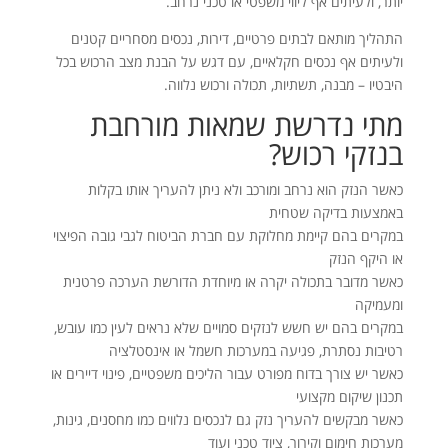
יותר, ולעיתים אף ליווי משפטי או טכני נרחב.
התהליך מותאם לבתים פרטיים, דירות, נכסים מסחריים קטנים
ולעיתים אף נכסים חקלאיים, עם דגש על הבנת מצב הרכוש בכל
היבטיו – מבנה, תשתיות, תכולה ורכוש נלווה.
מתי נדרשת שמאות מורחבת
בנזקי רכוש?
כאשר הנזק הוא נרחב ומורכב ולא ניתן להעריך אותו בקלות
באמצעות בדיקה שטחית
במקרים בהם קיימת מחלוקת עם חברת הביטוח לגבי גובה הפיצוי
או היקף הנזק
כאשר מדובר בתכולה יקרה או מיוחדת הדורשת הערכה פרטנית
ומעמיקה
במקרים בהם יש חשש לנזקים סמויים שלא נראים לעין כמו עובש,
רטיבות נסתרת, פגיעה במערכות חשמל או אינסטלציה
כאשר יש צורך בדוח מפורט עבור הליכים משפטיים, פינוי דיירים או
תכנון שיקום מקצועי
כאשר מבקשים להעריך נזק גם לנכסים נלווים כמו מחסנים, גינות,
מערכות חימום וקירור, ציוד טכני ועוד