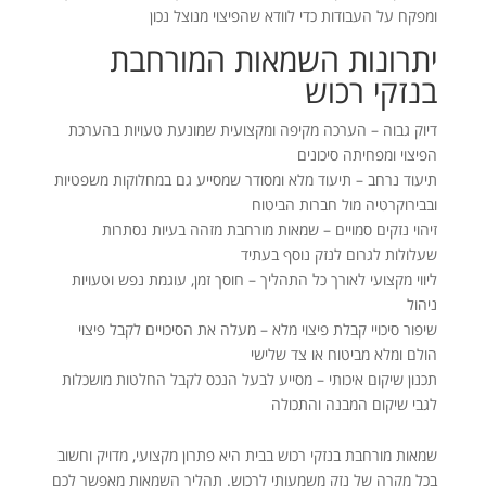
ומפקח על העבודות כדי לוודא שהפיצוי מנוצל נכון
יתרונות השמאות המורחבת
בנזקי רכוש
דיוק גבוה – הערכה מקיפה ומקצועית שמונעת טעויות בהערכת
הפיצוי ומפחיתה סיכונים
תיעוד נרחב – תיעוד מלא ומסודר שמסייע גם במחלוקות משפטיות
ובבירוקרטיה מול חברות הביטוח
זיהוי נזקים סמויים – שמאות מורחבת מזהה בעיות נסתרות
שעלולות לגרום לנזק נוסף בעתיד
ליווי מקצועי לאורך כל התהליך – חוסך זמן, עוגמת נפש וטעויות
ניהול
שיפור סיכויי קבלת פיצוי מלא – מעלה את הסיכויים לקבל פיצוי
הולם ומלא מביטוח או צד שלישי
תכנון שיקום איכותי – מסייע לבעל הנכס לקבל החלטות מושכלות
לגבי שיקום המבנה והתכולה
שמאות מורחבת בנזקי רכוש בבית היא פתרון מקצועי, מדויק וחשוב
בכל מקרה של נזק משמעותי לרכוש. תהליך השמאות מאפשר לכם