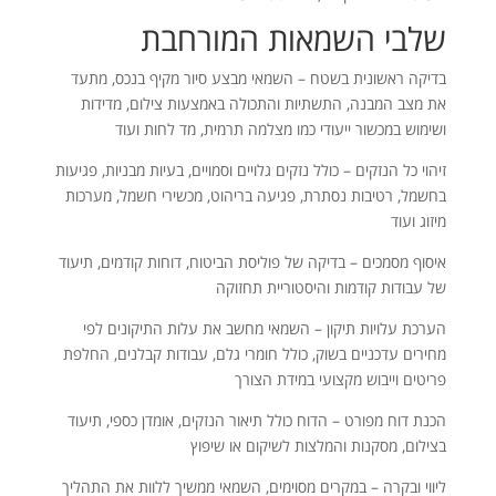
שלבי השמאות המורחבת
בדיקה ראשונית בשטח – השמאי מבצע סיור מקיף בנכס, מתעד
את מצב המבנה, התשתיות והתכולה באמצעות צילום, מדידות
ושימוש במכשור ייעודי כמו מצלמה תרמית, מד לחות ועוד
זיהוי כל הנזקים – כולל נזקים גלויים וסמויים, בעיות מבניות, פגיעות
בחשמל, רטיבות נסתרת, פגיעה בריהוט, מכשירי חשמל, מערכות
מיזוג ועוד
איסוף מסמכים – בדיקה של פוליסת הביטוח, דוחות קודמים, תיעוד
של עבודות קודמות והיסטוריית תחזוקה
הערכת עלויות תיקון – השמאי מחשב את עלות התיקונים לפי
מחירים עדכניים בשוק, כולל חומרי גלם, עבודות קבלנים, החלפת
פריטים וייבוש מקצועי במידת הצורך
הכנת דוח מפורט – הדוח כולל תיאור הנזקים, אומדן כספי, תיעוד
בצילום, מסקנות והמלצות לשיקום או שיפוץ
ליווי ובקרה – במקרים מסוימים, השמאי ממשיך ללוות את התהליך