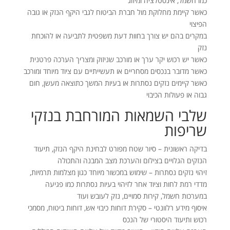
כמו חשמל, אינסטלציה ומיזוג
כאשר קיימת מחלוקת מול חברת הביטוח לגבי היקף הנזק או גובה
הפיצוי
במקרים בהם יש צורך בחוות דעת משפטית לתביעה או להוכחת
נזק
כאשר יש רכוש יקר ערך או מורכב שניזוק ומצריך הערכה פרטנית
כאשר מדובר בנכסים מסחריים או תעשייתיים עם ציוד מיוחד ומורכב
כאשר קיימים נזקים נסתרות או בעיות המשך כתוצאה מעשן, חום
גבוה או פעולות הכיבוי
שלבי השמאות המורחבת בנזקי
שריפות
בדיקה ראשונית – סיור שטח מפורט לבחינת היקף הנזק, תיעוד
הנזקים הגלויים בצילום והערכת מצב המבנה והתכולה
זיהוי נזקים נסתרות – שימוש במכשור מיוחד כגון מצלמות תרמיות,
מדדי רמת לחות וציוד אחר לזיהוי בעיות נסתרות כמו פגיעה
במערכות חשמל, קירות סמויים, נזק לעובש ועוד
איסוף מידע רלוונטי – סקירת דוחות כיבוי אש, דוחות ביטוח, מסמכי
רכוש ותיעוד היסטורי של הנכס