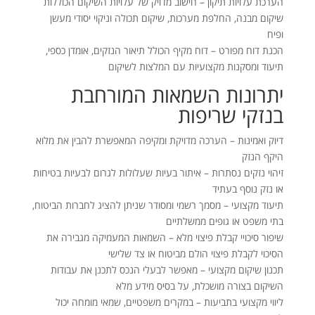
הערכת עלויות תיקון – חישוב מדויק של עלויות השיקום הכוללות
שיקום מבנה, החלפת מערכות, שיקום תכולה וניקוי יסודי מעשן
ופיח
הכנת דוח מפורט – דוח מקיף הכולל תיאור הנזקים, אומדן כספי,
תיעוד ומסקנות מקצועיות עם המלצות לשיקום
יתרונות השמאות המורחבת
בנזקי שריפות
דיוק ואמינות – הערכה מדויקת ומקיפה המאפשרת להבין את מלוא
היקף הנזק
זיהוי נזקים נסתרות – איתור בעיות שעלולות לגרום לבעיות בטיחות
או נזק נוסף בעתיד
תיעוד מקצועי – מסמך רשמי ומסודר שניתן להציג לחברות הביטוח,
בתי משפט או גופים ממשלתיים
שיפור סיכויי קבלת פיצוי מלא – השמאות המעמיקה מגבירה את
הסיכוי לקבלת פיצוי הולם מביטוח או צד שלישי
תכנון שיקום מקצועי – מאפשר לבעלי הנכס לתכנן את עבודות
השיקום בצורה מושכלת, על בסיס מידע מלא
ליווי מקצועי בתביעות – במקרים משפטיים, שמאי מומחה יכול